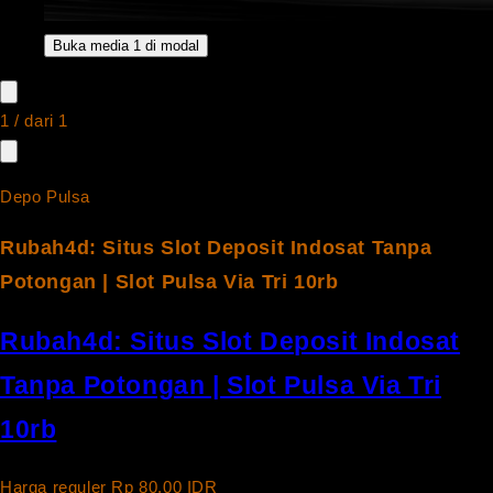
Buka media 1 di modal
1
/
dari
1
Depo Pulsa
Rubah4d: Situs Slot Deposit Indosat Tanpa
Potongan | Slot Pulsa Via Tri 10rb
Rubah4d: Situs Slot Deposit Indosat
Tanpa Potongan | Slot Pulsa Via Tri
10rb
Harga reguler
Rp 80,00 IDR