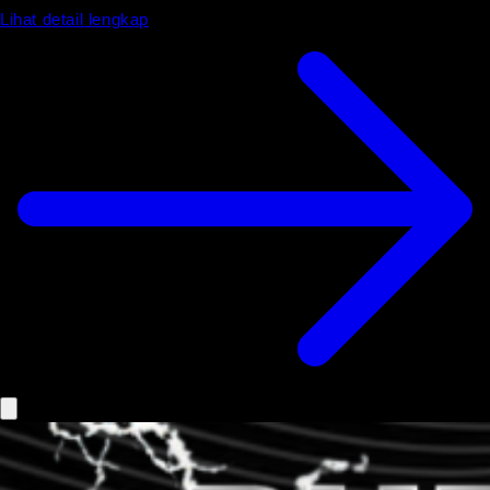
Lihat detail lengkap