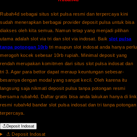
Rubah4d sebagai situs slot pulsa resmi dan terpercaya kini
sudah menerapkan berbagai provider deposit pulsa untuk bisa
diakses oleh kita semua. Namun tetap yang menjadi pilihan
utama adalah slot via tri dan slot via indosat. Baik
slot pulsa
tanpa potongan 10rb
tri maupun slot indosat anda hanya perl
merogoh kocek sebesar 10rb rupiah. Minimal deposit yang
rendah merupakan komitmen dari situs slot pulsa indosat dan
tri 3. Agar para bettor dapat meraup keuntungan sebesar-
besarnya dengan modal yang sangat kecil. Oleh karena itu
langsung saja nikmati deposit pulsa tanpa potongan resmi
bersama rubah4d. Daftar gratis bisa anda lakukan hanya di link
resmi rubah4d bandar slot pulsa indosat dan tri tanpa potongan
terpercaya.
Deposit Indosat
Deposit Indosat